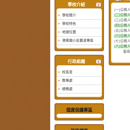
學校介紹
(
一
)
公務
(
二
)
公務
學校簡介
(
三
)
公務
學校特色
(
四
)
公務
(
五
)
公務
地理位置
(
六
)
公務
港東國小反霸凌專區
(
七
)
公務
(
八
)
公務
臺南市政
行政組織
校長室
教導處
總務處
個資保護專區