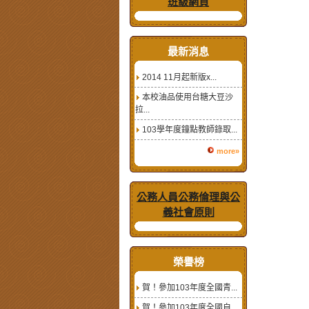
班級網頁
最新消息
2014 11月起新版x...
本校油品使用台糖大豆沙
拉...
103學年度鐘點教師錄取...
more»
公務人員公務倫理與公
義社會原則
榮譽榜
賀！參加103年度全國青...
賀！參加103年度全國自...