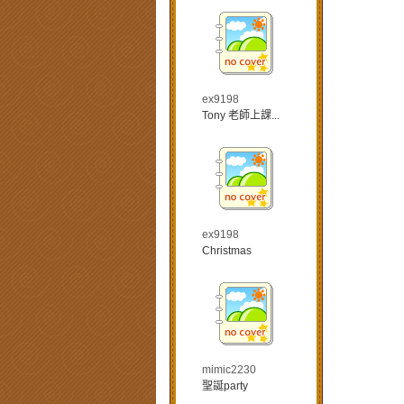
ex9198
Tony 老師上課...
ex9198
Christmas
mimic2230
聖誕party