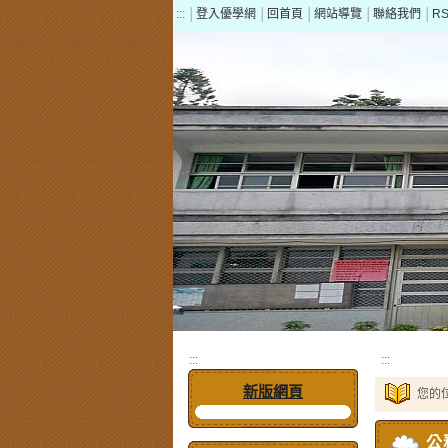
:::
│
登入優學網
│
回首頁
│
網站導覽
│
聯絡我們
│
R
:::
:::
新版網頁
您的
公