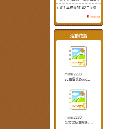
賀！本校參加102年度臺...
more»
活動花絮
mimic2230
36屆畢業&quo...
mimic2230
英文課反霸凌Bul...