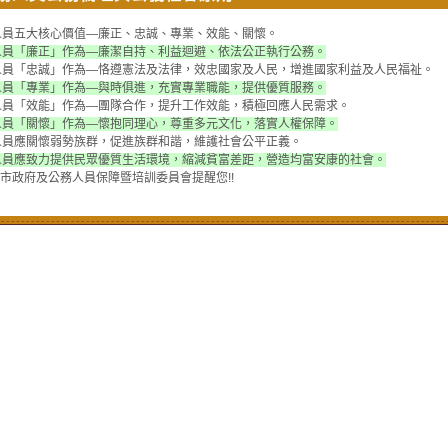
人員五大核心價值
—
廉正、忠誠、專業、效能、關懷。
人員「廉正」作為
—
廉潔自持、利益迴避、依法公正執行公務。
人員「忠誠」作為
—
恪遵憲法及法律，效忠國家及人民，增進國家利益及人民福祉。
人員「專業」作為
—
與時俱進，充實專業職能，提供優質服務。
人員「效能」作為
—
團隊合作，提升工作效能，積極回應人民需求。
人員「關懷」作為
—
懷抱同理心，尊重多元文化，落實人權保障。
人員應關懷弱勢族群，促進族群和諧，維護社會公平正義。
人員應致力提供民眾優質生活環境，縮減貧富差距，營造均富安康的社會。
府及公務人員保障暨培訓委員會提醒您!!