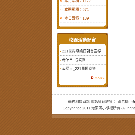
本月累積：1177
本週累積：971
本日累積：139
校園活動紀實
221世界母語日朝會宣導
母語日_包潤餅
母語日_221晨間宣導
more»
:::
學校相關資訊:網站管理維護： 黃老師
通
Copyright c 2011 港東國小版權所有 -All rights