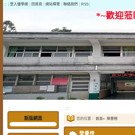
:::
│
登入優學網
│
回首頁
│
網站導覽
│
聯絡我們
│
RSS
│
*~歡迎
:::
:::
新版網頁
您的位置：
首頁
»
榮譽榜
榮譽榜