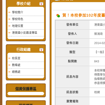
學校介紹
學校簡介
賀！本校參加102年度
學校特色
發佈單位
港東國
地理位置
港東國小反霸凌專區
發佈人
蔡鴻琦
發佈日期
2014-02
行政組織
類型
【一般
校長室
點閱數
843
教導處
本校榮獲
總務處
得獎學生
訊息內容
指導教
恭喜得
個資保護專區
訊息狀態
校網
瀏覽權限