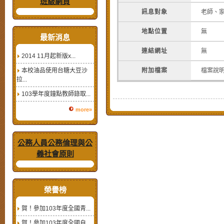
班級網頁
訊息對象
老師、
地點位置
無
最新消息
連結網址
無
2014 11月起新版x...
本校油品使用台糖大豆沙
附加檔案
檔案說
拉...
103學年度鐘點教師錄取...
more»
公務人員公務倫理與公
義社會原則
榮譽榜
賀！參加103年度全國青...
賀！參加103年度全國自...