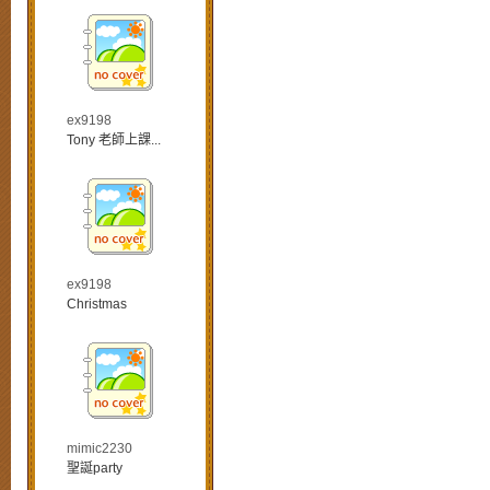
ex9198
Tony 老師上課...
ex9198
Christmas
mimic2230
聖誕party