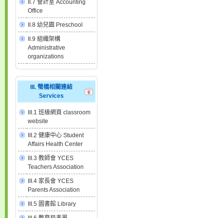
II.7 會計室 Accounting
Office
II.8 幼兒園 Preschool
II.9 組織架構
Administrative
organizations
III. 螢橋相關連結
Services
III.1 班級網頁 classroom
website
III.2 健康中心 Student
Affairs Health Center
III.3 教師會 YCES
Teachers Association
III.4 家長會 YCES
Parents Association
III.5 圖書館 Library