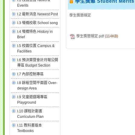
I.1 校務公告 News &
學生獎懲 Student Merits
Events
I.2 最新消息 Newest Post
學生獎懲規定
I.3 螢橋校歌 School song
I.4 螢橋特色 History in
學生獎懲規定.pdf
(114KB)
Brief
I.5 校園位置 Campus &
Facilities
I.6 預決算暨會計月報公開
專區 Budget Section
I.7 內部控制專區
I.8 餘裕空間平面圖 Over-
design Area
I.9 兒童遊戲場專區
Playground
I.10 課程計劃書
Curriculum Plan
I.11 教科書版本
Textbooks