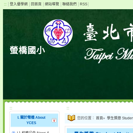
:::
│
登入優學網
│
回首頁
│
網站導覽
│
聯絡我們
│
RSS
│
螢橋國小
:::
:::
I. 關於螢橋 About
您的位置：
首頁
»
學生獎懲 Student 
YCES