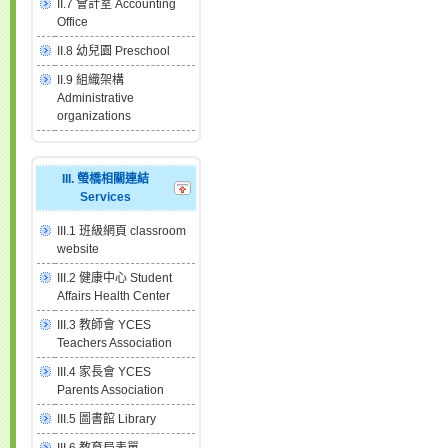
II.7 會計室 Accounting
Office
II.8 幼兒園 Preschool
II.9 組織架構
Administrative
organizations
III. 螢橋相關連結
Services
III.1 班級網頁 classroom
website
III.2 健康中心 Student
Affairs Health Center
III.3 教師會 YCES
Teachers Association
III.4 家長會 YCES
Parents Association
III.5 圖書館 Library