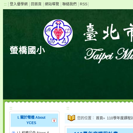
:::
│
登入優學網
│
回首頁
│
網站導覽
│
聯絡我們
│
RSS
│
螢橋國小
:::
:::
I. 關於螢橋 About
您的位置：
首頁
»
110學年度課程
YCES