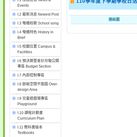
I.1 校務公告 News &
110學年度下學期學校日
Events
I.2 最新消息 Newest Post
連結圖
I.3 螢橋校歌 School song
I.4 螢橋特色 History in
Brief
I.5 校園位置 Campus &
Facilities
I.6 預決算暨會計月報公開
專區 Budget Section
I.7 內部控制專區
I.8 餘裕空間平面圖 Over-
design Area
I.9 兒童遊戲場專區
Playground
I.10 課程計劃書
Curriculum Plan
I.11 教科書版本
Textbooks