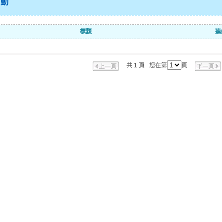
活動
標題
連
共 1 頁 您在第
頁