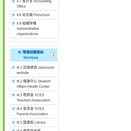
II.7 會計室 Accounting
Office
II.8 幼兒園 Preschool
II.9 組織架構
Administrative
organizations
III. 螢橋相關連結
Services
III.1 班級網頁 classroom
website
III.2 健康中心 Student
Affairs Health Center
III.3 教師會 YCES
Teachers Association
III.4 家長會 YCES
Parents Association
III.5 圖書館 Library