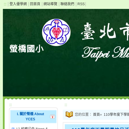
:::
│
登入優學網
│
回首頁
│
網站導覽
│
聯絡我們
│
RSS
│
螢橋國小
:::
:::
I. 關於螢橋 About
您的位置：
首頁
»
110學年度下學
YCES