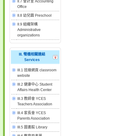
II.7 會計室 Accounting
Office
II.8 幼兒園 Preschool
II.9 組織架構
Administrative
organizations
III. 螢橋相關連結
Services
III.1 班級網頁 classroom
website
III.2 健康中心 Student
Affairs Health Center
III.3 教師會 YCES
Teachers Association
III.4 家長會 YCES
Parents Association
III.5 圖書館 Library