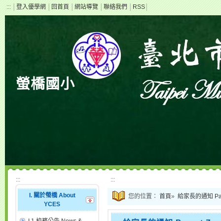
:::
│
登入優學網
│
回首頁
│
網站導覽
│
聯絡我們
│
RSS
│
螢橋國小
:::
:::
I. 關於螢橋 About
您的位置：
首頁
»
給家長的通知 Pare
YCES