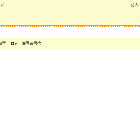
SS
│
站內
位置：
首頁
»
崙豐榮譽榜