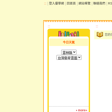
:::
│
登入優學網
│
回首頁
│
網站導覽
│
聯絡我們
│
R
:::
:::
您的
今日天氣
more»