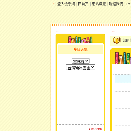
:::
│
登入優學網
│
回首頁
│
網站導覽
│
聯絡我們
│
R
:::
:::
您的
今日天氣
more»