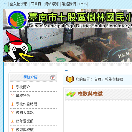
:::
│
登入優學網
│
回首頁
│
網站導覽
│
聯絡我們
│
RSS
│
:::
:::
學校介紹
您的位置：
首頁
»
校歌與校徽
學校簡介
校歌與校徽
學校特色
學校作息時間
校園大事記
歷年畢業照
校歌與校徽