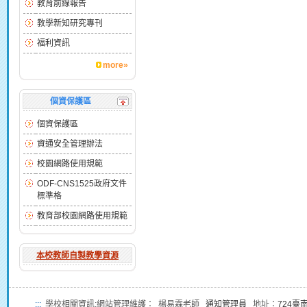
教育前線報告
教學新知研究專刊
福利資訊
more»
個資保護區
個資保護區
資通安全管理辦法
校園網路使用規範
ODF-CNS1525政府文件
標準格
教育部校園網路使用規範
本校教師自製教學資源
:::
學校相關資訊:網站管理維護： 楊易霖老師
通知管理員
地址：
724臺