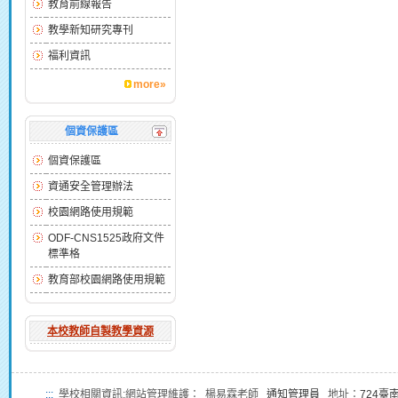
教育前線報告
教學新知研究專刊
福利資訊
more»
個資保護區
個資保護區
資通安全管理辦法
校園網路使用規範
ODF-CNS1525政府文件
標準格
教育部校園網路使用規範
本校教師自製教學資源
:::
學校相關資訊:網站管理維護： 楊易霖老師
通知管理員
地址：
724臺