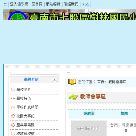
:::
│
登入優學網
│
回首頁
│
網站導覽
│
聯絡我們
│
RSS
│
:::
:::
學校介紹
您的位置：
首頁
»
教師會專區
學校簡介
教師會專區
學校特色
學校作息時間
連結圖
標題
校園大事記
歷年畢業照
台南市教育產
工會
校歌與校徽