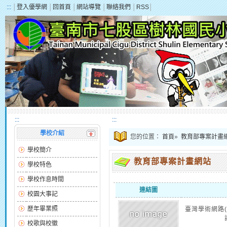
:::
│
登入優學網
│
回首頁
│
網站導覽
│
聯絡我們
│
RSS
│
:::
:::
學校介紹
您的位置：
首頁
»
教育部專案計畫
學校簡介
教育部專案計畫網站
學校特色
學校作息時間
連結圖
校園大事記
歷年畢業照
臺灣學術網路(
校歌與校徽