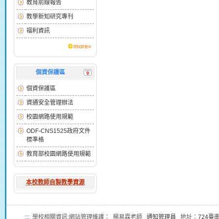
教育前線報告
教學新知研究專刊
福利資訊
more»
個資保護區
個資保護區
資通安全管理辦法
校園網路使用規範
ODF-CNS1525政府文件
標準格
教育部校園網路使用規範
本校教師自製教學資源
:::
學校相關資訊:網站管理維護： 楊易霖老師
通知管理員
地址：
724臺