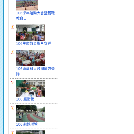
106學年運動大會暨親職
教育日
106生命教育影片宣導
106龍華科大鼓韻魔方營
隊
106 魔術營
106 躲避球營