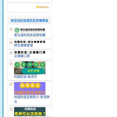
more»
新型冠狀病毒防疫宣導專區
衛生福利部疾病管制署
師生健康管理
正確戴口罩
校園防疫-勤洗手
校園防疫宣導影片-新冠肺
炎