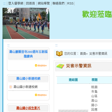
:::
│
登入優學網
│
回首頁
│
網站導覽
│
聯絡我們
│
RSS
│
歡迎蒞臨
:::
:::
壽山巖觀音寺280週年五朝福
您的位置：
首頁
»
災害示警資訊
醮慶典
more»
災害示警資訊
壽山國小新建校網
連結圖
標題
壽山國小新建校網
桃園
市龜
more»
山區
壽山
國小
壽山國小招生影片
因應