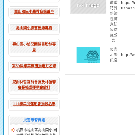
嚴重
https:
特殊
usp=sh
壽山國民小學教育儲蓄戶
傳染
性肺
炎防
壽山國小臉書粉絲專頁
疫措
施公
告
壽山國小幼兒園臉書粉絲專
災害
頁
示警
http://
訊息
第59屆畢業典禮捐贈芳名錄
感謝林哲吾前會長及林佳蓉
會長捐贈運動會飲料
111學年度運動會捐款名單
災害示警資訊
桃園市龜山區壽山國小 因