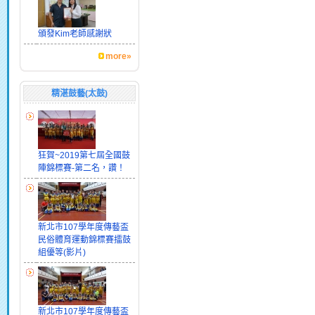
頒發Kim老師感謝狀
more»
精湛鼓藝(太鼓)
狂賀~2019第七屆全國鼓
陣錦標賽-第二名，讚！
新北市107學年度傳藝盃
民俗體育運動錦標賽擂鼓
組優等(影片)
新北市107學年度傳藝盃