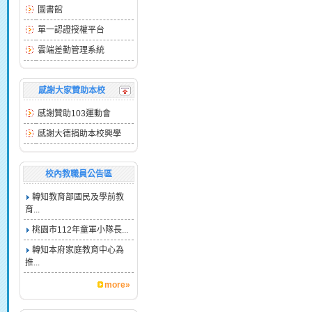
圖書館
單一認證授權平台
雲端差勤管理系統
感謝大家贊助本校
感謝贊助103運動會
感謝大德捐助本校興學
校內教職員公告區
轉知教育部國民及學前教
育...
桃園市112年童軍小隊長...
轉知本府家庭教育中心為
推...
more»