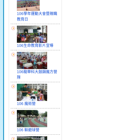
106學年運動大會暨親職
教育日
106生命教育影片宣導
106龍華科大鼓韻魔方營
隊
106 魔術營
106 躲避球營