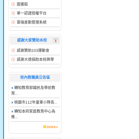
圖書館
單一認證授權平台
雲端差勤管理系統
感謝大家贊助本校
感謝贊助103運動會
感謝大德捐助本校興學
校內教職員公告區
轉知教育部國民及學前教
育...
桃園市112年童軍小隊長...
轉知本府家庭教育中心為
推...
more»