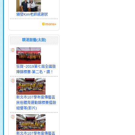
頒發Kim老師感謝狀
more»
精湛鼓藝(太鼓)
狂賀~2019第七屆全國鼓
陣錦標賽-第二名，讚！
新北市107學年度傳藝盃
民俗體育運動錦標賽擂鼓
組優等(影片)
新北市107學年度傳藝盃