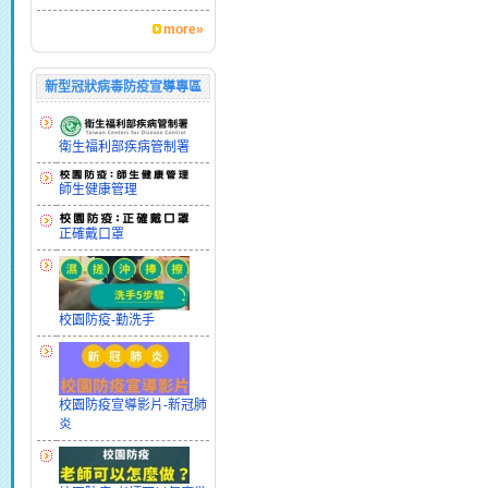
more»
新型冠狀病毒防疫宣導專區
衛生福利部疾病管制署
師生健康管理
正確戴口罩
校園防疫-勤洗手
校園防疫宣導影片-新冠肺
炎