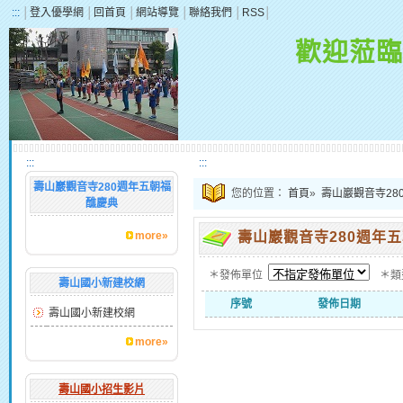
:::
│
登入優學網
│
回首頁
│
網站導覽
│
聯絡我們
│
RSS
│
歡迎蒞臨
:::
:::
壽山巖觀音寺280週年五朝福
您的位置：
首頁
»
壽山巖觀音寺28
醮慶典
more»
壽山巖觀音寺280週年
＊發佈單位
＊
壽山國小新建校網
序號
發佈日期
壽山國小新建校網
more»
壽山國小招生影片