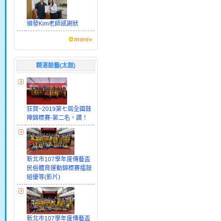
頒發Kim老師感謝狀
more»
精湛鼓藝(太鼓)
狂賀~2019第七屆全國鼓
陣錦標賽-第二名，讚！
新北市107學年度傳藝盃
民俗體育運動錦標賽擂鼓
組優等(影片)
新北市107學年度傳藝盃