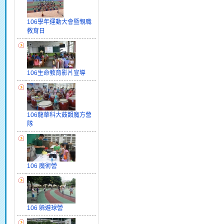
106學年運動大會暨親職
教育日
106生命教育影片宣導
106龍華科大鼓韻魔方營
隊
106 魔術營
106 躲避球營