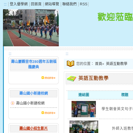
:::
│
登入優學網
│
回首頁
│
網站導覽
│
聯絡我們
│
RSS
│
歡迎蒞臨
:::
:::
壽山巖觀音寺280週年五朝福
您的位置：
首頁
»
英語互動教學
醮慶典
more»
英語互動教學
壽山國小新建校網
連結圖
標題
壽山國小新建校網
學生朝會英文句子
more»
壽山國小招生影片
外師入班教