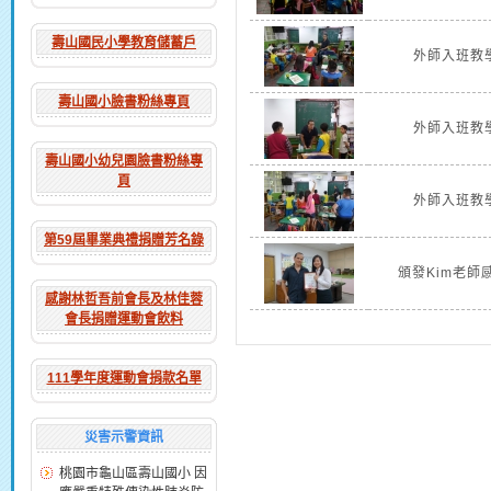
壽山國民小學教育儲蓄戶
外師入班教
壽山國小臉書粉絲專頁
外師入班教
壽山國小幼兒園臉書粉絲專
頁
外師入班教
第59屆畢業典禮捐贈芳名錄
頒發Kim老師
感謝林哲吾前會長及林佳蓉
會長捐贈運動會飲料
111學年度運動會捐款名單
災害示警資訊
桃園市龜山區壽山國小 因