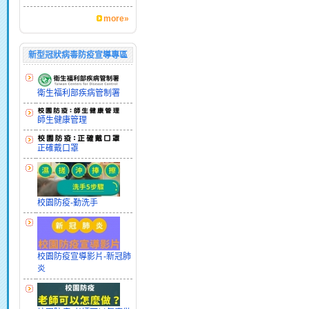
more»
新型冠狀病毒防疫宣導專區
衛生福利部疾病管制署
師生健康管理
正確戴口罩
校園防疫-勤洗手
校園防疫宣導影片-新冠肺
炎