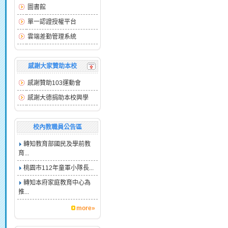
圖書館
單一認證授權平台
雲端差勤管理系統
感謝大家贊助本校
感謝贊助103運動會
感謝大德捐助本校興學
校內教職員公告區
轉知教育部國民及學前教
育...
桃園市112年童軍小隊長...
轉知本府家庭教育中心為
推...
more»