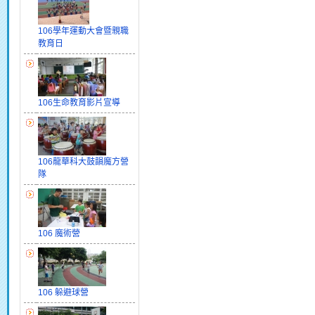
106學年運動大會暨親職
教育日
106生命教育影片宣導
106龍華科大鼓韻魔方營
隊
106 魔術營
106 躲避球營