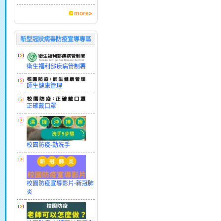
more»
新型冠狀病毒防疫宣導專區
衛生福利部疾病管制署
師生健康管理
正確戴口罩
校園防疫-勤洗手
校園防疫宣導影片-新冠肺
炎