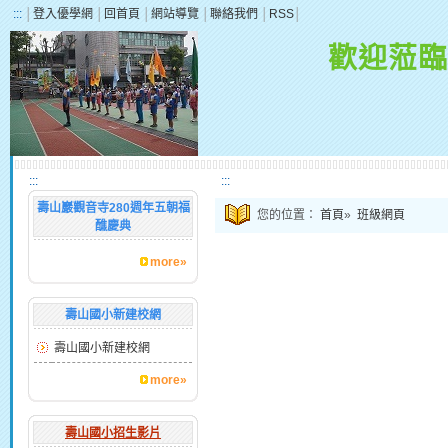
:::
│
登入優學網
│
回首頁
│
網站導覽
│
聯絡我們
│
RSS
│
歡迎蒞臨
:::
:::
壽山巖觀音寺280週年五朝福
您的位置：
首頁
»
班級網頁
醮慶典
more»
壽山國小新建校網
壽山國小新建校網
more»
壽山國小招生影片