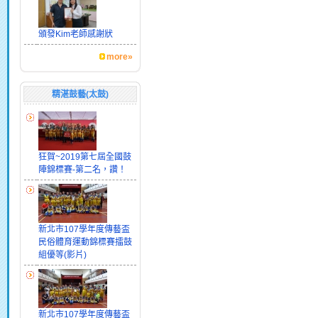
頒發Kim老師感謝狀
more»
精湛鼓藝(太鼓)
狂賀~2019第七屆全國鼓
陣錦標賽-第二名，讚！
新北市107學年度傳藝盃
民俗體育運動錦標賽擂鼓
組優等(影片)
新北市107學年度傳藝盃