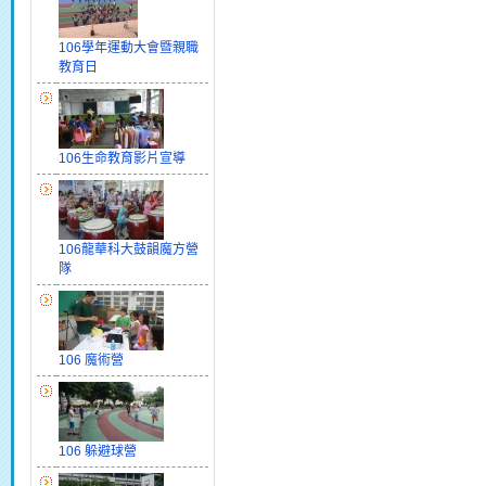
106學年運動大會暨親職
教育日
106生命教育影片宣導
106龍華科大鼓韻魔方營
隊
106 魔術營
106 躲避球營