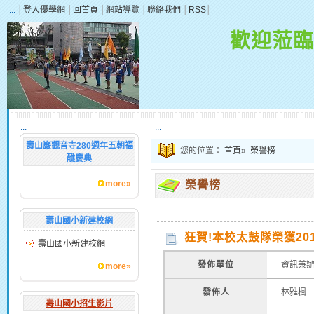
:::
│
登入優學網
│
回首頁
│
網站導覽
│
聯絡我們
│
RSS
│
歡迎蒞臨
:::
:::
壽山巖觀音寺280週年五朝福
您的位置：
首頁
»
榮譽榜
醮慶典
more»
榮譽榜
壽山國小新建校網
狂賀!本校太鼓隊榮獲20
壽山國小新建校網
發佈單位
資訊兼
more»
發佈人
林雅楓
壽山國小招生影片