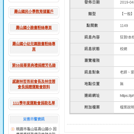
發佈日期
2019-04
壽山國民小學教育儲蓄戶
類型
【一般
點閱數
1149
壽山國小臉書粉絲專頁
訊息內容
狂賀!本
壽山國小幼兒園臉書粉絲專
訊息狀態
校網
頁
瀏覽權限
第59屆畢業典禮捐贈芳名錄
訊息對象
老師、
感謝林哲吾前會長及林佳蓉
地點位置
無
會長捐贈運動會飲料
連結網址
https:/
111學年度運動會捐款名單
附加檔案
檔案說
災害示警資訊
桃園市龜山區壽山國小 因