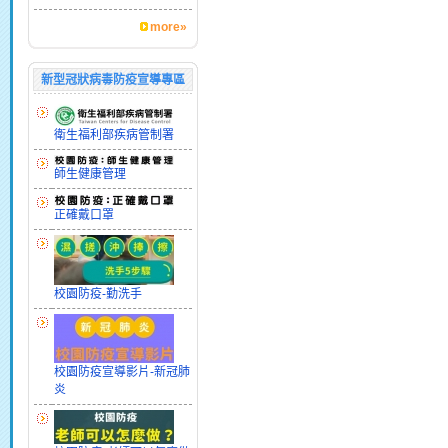
more»
新型冠狀病毒防疫宣導專區
衛生福利部疾病管制署
師生健康管理
正確戴口罩
校園防疫-勤洗手
校園防疫宣導影片-新冠肺
炎