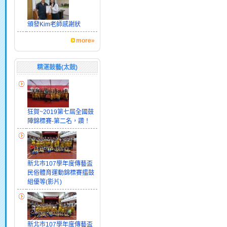
頒發Kim老師感謝狀
more»
精湛鼓藝(太鼓)
狂賀~2019第七屆全國鼓
陣錦標賽-第二名，讚！
新北市107學年度傳藝盃
民俗體育運動錦標賽擂鼓
組優等(影片)
新北市107學年度傳藝盃