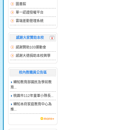
圖書館
單一認證授權平台
雲端差勤管理系統
感謝大家贊助本校
感謝贊助103運動會
感謝大德捐助本校興學
校內教職員公告區
轉知教育部國民及學前教
育...
桃園市112年童軍小隊長...
轉知本府家庭教育中心為
推...
more»