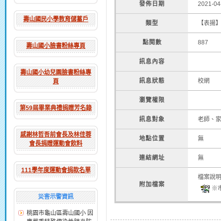
發佈日期
2021-04
壽山國民小學教育儲蓄戶
類型
【表揚
點閱數
887
壽山國小臉書粉絲專頁
訊息內容
壽山國小幼兒園臉書粉絲專
訊息狀態
校網
頁
瀏覽權限
第59屆畢業典禮捐贈芳名錄
訊息對象
老師、
感謝林哲吾前會長及林佳蓉
地點位置
無
會長捐贈運動會飲料
連結網址
無
111學年度運動會捐款名單
檔案說
附加檔案
※市
災害示警資訊
桃園市龜山區壽山國小 因