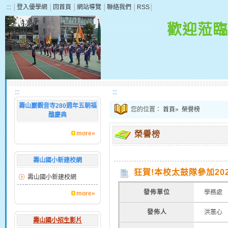
:::
│
登入優學網
│
回首頁
│
網站導覽
│
聯絡我們
│
RSS
│
歡迎蒞臨
:::
:::
壽山巖觀音寺280週年五朝福
您的位置：
首頁
»
榮譽榜
醮慶典
more»
榮譽榜
壽山國小新建校網
狂賀!本校太鼓隊參加20
壽山國小新建校網
發佈單位
學務處
more»
發佈人
洪蕙心
壽山國小招生影片