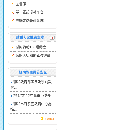
圖書館
單一認證授權平台
雲端差勤管理系統
感謝大家贊助本校
感謝贊助103運動會
感謝大德捐助本校興學
校內教職員公告區
轉知教育部國民及學前教
育...
桃園市112年童軍小隊長...
轉知本府家庭教育中心為
推...
more»