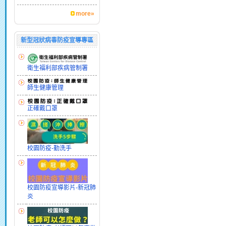
more»
新型冠狀病毒防疫宣導專區
衛生福利部疾病管制署
師生健康管理
正確戴口罩
校園防疫-勤洗手
校園防疫宣導影片-新冠肺
炎