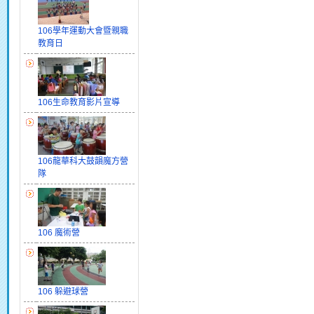
106學年運動大會暨親職
教育日
106生命教育影片宣導
106龍華科大鼓韻魔方營
隊
106 魔術營
106 躲避球營