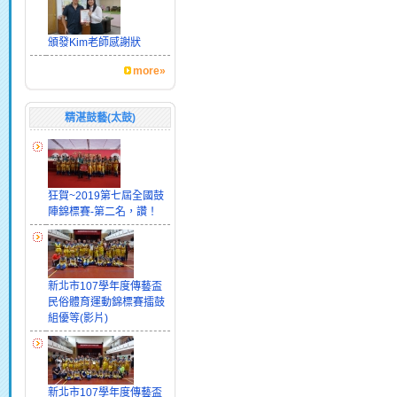
頒發Kim老師感謝狀
more»
精湛鼓藝(太鼓)
狂賀~2019第七屆全國鼓
陣錦標賽-第二名，讚！
新北市107學年度傳藝盃
民俗體育運動錦標賽擂鼓
組優等(影片)
新北市107學年度傳藝盃