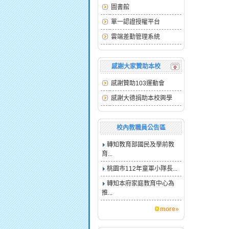
圖書館
單一認證授權平台
雲端差勤管理系統
感謝大家贊助本校
感謝贊助103運動會
感謝大德捐助本校興學
校內教職員公告區
轉知教育部國民及學前教
育...
桃園市112年童軍小隊長...
轉知本府家庭教育中心為
推...
more»