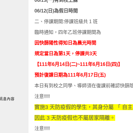
06/13(一)有到校上課
06/12(日)為假日時間
二、停課期間:停課班級共 1 班
臨時通知，四年乙班停課期間為
因快篩陽性得知日為晨光時間
規定當日為第1天，停課共3天
【111年6月14日(二)~111年6月16日(四)】
預計復課日期為111年6月17日(五)
本日有到校之同學、導師須在復課前確認快篩
注意!!!!!
訊息內容
實施3 天防疫假的學生，其身分屬 「 自
因此 3 天防疫假也不屬居家隔離。
注意!!!!!