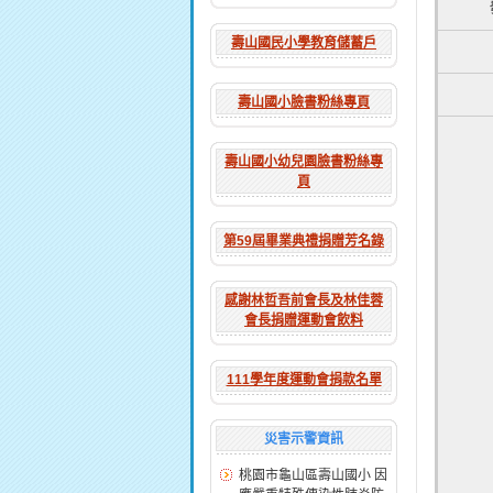
壽山國民小學教育儲蓄戶
壽山國小臉書粉絲專頁
壽山國小幼兒園臉書粉絲專
頁
第59屆畢業典禮捐贈芳名錄
感謝林哲吾前會長及林佳蓉
會長捐贈運動會飲料
111學年度運動會捐款名單
災害示警資訊
桃園市龜山區壽山國小 因