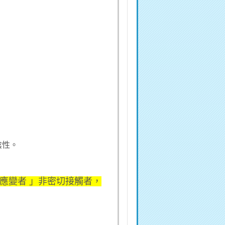
陰性。
主應變者 」非密切接觸者，