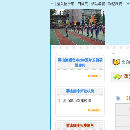
:::
│
登入優學網
│
回首頁
│
網站導覽
│
聯絡我們
│
R
:::
:::
壽山巖觀音寺280週年五朝福
您的
醮慶典
more»
重
壽山國小新建校網
【
壽山國小新建校網
more»
壽山國小招生影片