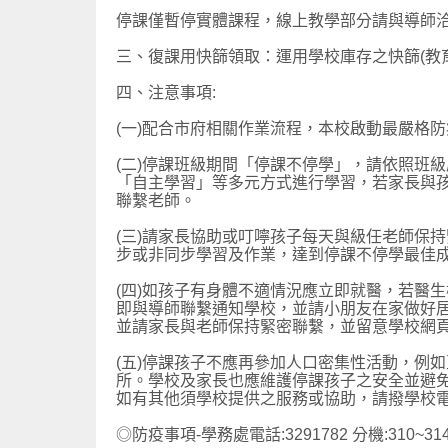
停課僅暫停實體課程，線上教學部分請與導師
三、復課用快篩領取：運用學校庫存之快篩(教
四、注意事項:
(一)配合市府相關作業流程，本校啟動最嚴格
(二)停課班級期間「停課不停學」，請依照班
「自主學習」等多元方式進行學習，若家長與
聯繫老師。
(三)請家長協助或叮嚀孩子每天與級任老師保
步或非同步學習及作業，達到停課不停學最佳
(四)如孩子有身體不適情況應立即就醫，若醫
即與導師聯繫通知學校，並請小朋友在家做好
並請家長與老師保持緊密聯繫，並留意學校網頁
(五)停課孩子不應再參加人口密集性活動，例
所。學校及家長也應維護停課孩子之安全並避
如有其他須學校提供之服務或協助，請撥學校
◎防疫事項-學務處電話:3291782 分機:310~31