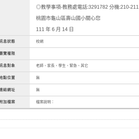
◎教學事項-教務處電話:3291782 分機:210-211
桃園市龜山區壽山國小關心您
111 年 6 月 14 日
訊息狀態
校網
瀏覽權限
訊息對象
老師、家長、學生、緊急、其它
地點位置
無
連結網址
無
附加檔案
檔案說明：