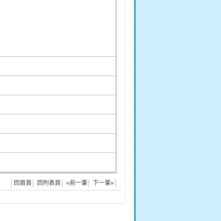
│
回首頁
│
回列表頁
│
«前一筆
│
下一筆»
│