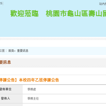
SS
│
站內
歡迎蒞臨 桃園市龜山區壽山
位置：
首頁
»
重要訊息
要訊息
停課公告】本校四年乙班停課公告
發佈單位
學務處
發佈人
學務主任