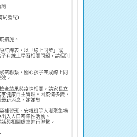
洽詢
育局發配)
防疫措施。
級原訂課表，以「線上同步」或
孩子有線上學習相關問題，請個別
持緊密聯繫，關心孩子完成線上同
成效。
生檢查結果與疫情相關，請家長立
居家健康自主管理。因疫情多變，
最新消息，謝謝您!
如至補習班、安親班等人潮聚集場
免出入人口密集性活動。
電話與相關處室進行聯繫。
4