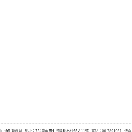
老師
通知管理員
地址：
724臺南市七股區樹林村65之11號
電話：06-7891031 傳真：