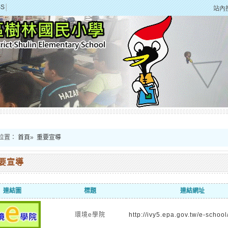
SS
│
站內
位置：
首頁
»
重要宣導
要宣導
連結圖
標題
連結網址
環境e學院
http://ivy5.epa.gov.tw/e-school