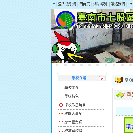
:::
│
登入優學網
│
回首頁
│
網站導覽
│
聯絡我們
│
R
:::
:::
學校介紹
您的
學校簡介
重
學校特色
學校作息時間
校園大事記
歷年畢業照
校歌與校徽