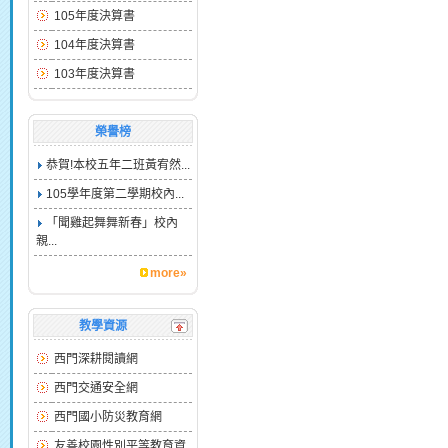
105年度決算書
104年度決算書
103年度決算書
榮譽榜
恭賀!本校五年二班黃宥然...
105學年度第二學期校內...
「聞雞起舞舞新春」校內
親...
more»
教學資源
西門深耕閱讀網
西門交通安全網
西門國小防災教育網
友善校園性別平等教育資