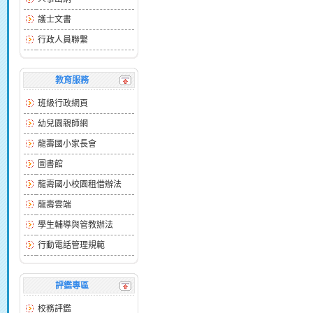
護士文書
行政人員聯繫
教育服務
班級行政網頁
幼兒園親師網
龍壽國小家長會
圖書館
龍壽國小校園租借辦法
龍壽雲端
學生輔導與管教辦法
行動電話管理規範
評鑑專區
校務評鑑