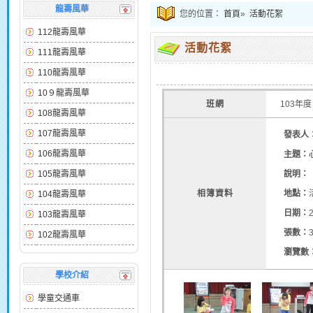
龍壽風華
您的位置：
首頁
»
活動花絮
112龍壽風華
活動花絮
111龍壽風華
110龍壽風華
10９龍壽風華
班網
103年度
108龍壽風華
107龍壽風華
發表人
106龍壽風華
主題：
105龍壽風華
說明：
相簿資料
地點：
104龍壽風華
日期：
103龍壽風華
張數：
102龍壽風華
瀏覽數
學校介紹
學童交通車