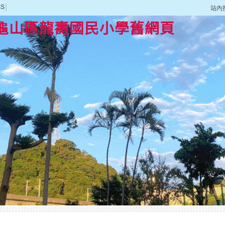
SS
│
站內
龜山區龍壽國民小學舊網頁