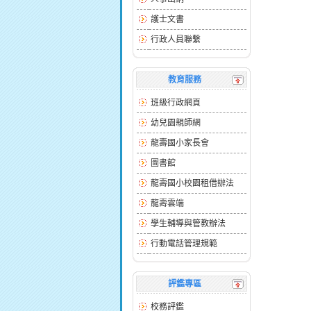
護士文書
行政人員聯繫
教育服務
班級行政網頁
幼兒園親師網
龍壽國小家長會
圖書館
龍壽國小校園租借辦法
龍壽雲端
學生輔導與管教辦法
行動電話管理規範
評鑑專區
校務評鑑