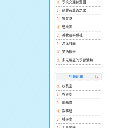
學校交通位置圖
龍壽黃爺爺之家
揚琴隊
管樂團
善牧跆拳道社
游泳教學
英語教學
多元展能的學習活動
行政組織
校長室
教導處
總務處
教務組
輔導室
人事出納