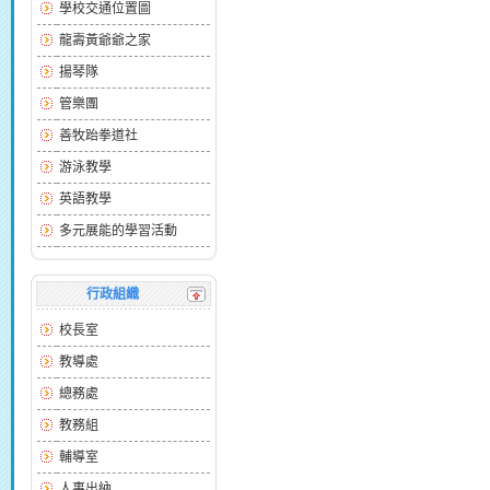
學校交通位置圖
龍壽黃爺爺之家
揚琴隊
管樂團
善牧跆拳道社
游泳教學
英語教學
多元展能的學習活動
行政組織
校長室
教導處
總務處
教務組
輔導室
人事出納