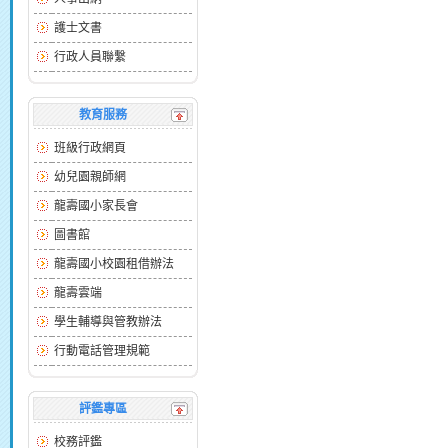
護士文書
行政人員聯繫
教育服務
班級行政網頁
幼兒園親師網
龍壽國小家長會
圖書館
龍壽國小校園租借辦法
龍壽雲端
學生輔導與管教辦法
行動電話管理規範
評鑑專區
校務評鑑