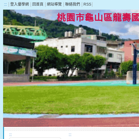
:::
│
登入優學網
│
回首頁
│
網站導覽
│
聯絡我們
│
RSS
│
桃園市龜山區龍壽
:::
:::