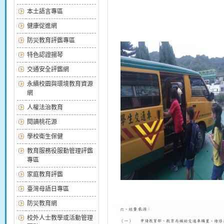
本土語言專區
健康促進網
防災教育評鑑專區
特色認證揚琴
交通安全評鑑網
永續校園與環境教育資源
網
人權法治教育
閱讀桃花源
學校衛生保健
教育服務役服勤管理評鑑
專區
家庭教育評鑑
臺灣母語日專區
防災教育網
校外人士教學或活動管理