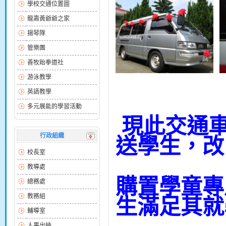
學校交通位置圖
龍壽黃爺爺之家
揚琴隊
管樂團
善牧跆拳道社
游泳教學
英語教學
多元展能的學習活動
現此交通車
行政組織
送學生，改
校長室
教導處
購置學童專
總務處
教務組
生滿足其就
輔導室
人事出納