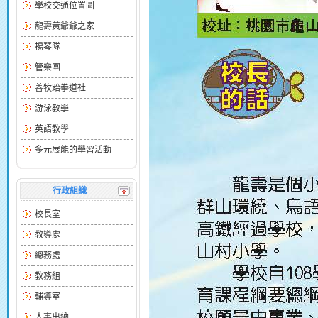
學校交通位置圖
龍壽黃爺爺之家
揚琴隊
管樂團
善牧跆拳道社
游泳教學
英語教學
多元展能的學習活動
行政組織
校長室
教導處
總務處
教務組
輔導室
人事出納