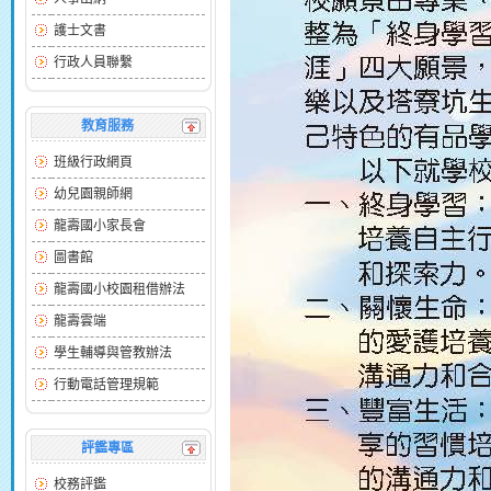
護士文書
行政人員聯繫
教育服務
班級行政網頁
幼兒園親師網
龍壽國小家長會
圖書館
龍壽國小校園租借辦法
龍壽雲端
學生輔導與管教辦法
行動電話管理規範
評鑑專區
校務評鑑