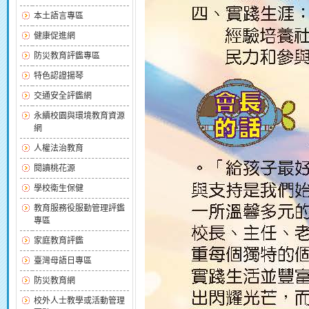
本土語言專區
健康促進網
防災教育評鑑專區
特色認證揚琴
交通安全評鑑網
永續校園與環境教育資源
網
人權法治教育
閱讀桃花源
學校衛生保健
教育服務役服勤管理評鑑
專區
家庭教育評鑑
臺灣母語日專區
防災教育網
校外人士教學或活動管理