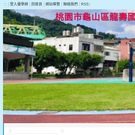
:::
│
登入優學網
│
回首頁
│
網站導覽
│
聯絡我們
│
RSS
│
桃園市龜山區龍壽
:::
:::