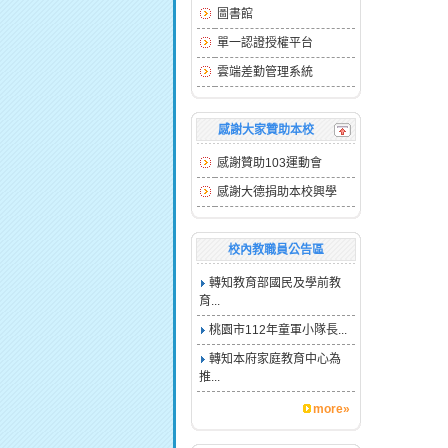
圖書館
單一認證授權平台
雲端差勤管理系統
感謝大家贊助本校
感謝贊助103運動會
感謝大德捐助本校興學
校內教職員公告區
轉知教育部國民及學前教
育...
桃園市112年童軍小隊長...
轉知本府家庭教育中心為
推...
more»