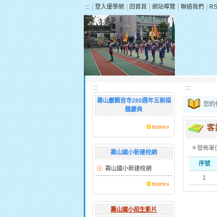
:::
│
登入優學網
│
回首頁
│
網站導覽
│
聯絡我們
│
R
:::
:::
壽山巖觀音寺280週年五朝福
您的
醮慶典
more»
客
＊發佈單
壽山國小新建校網
序號
壽山國小新建校網
1
more»
壽山國小招生影片