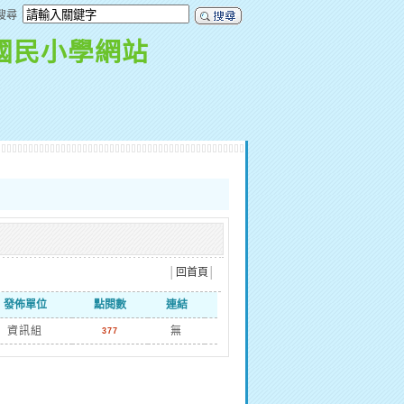
搜尋
國民小學網站
│
回首頁
│
發佈單位
點閱數
連結
資訊組
無
377