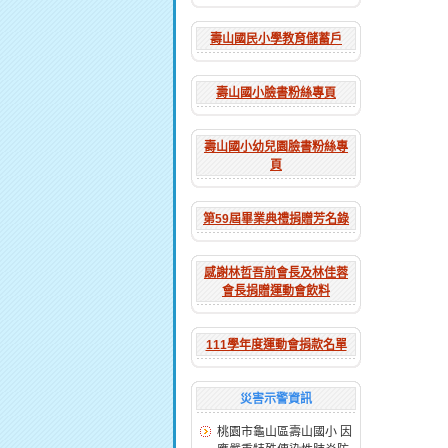
壽山國民小學教育儲蓄戶
壽山國小臉書粉絲專頁
壽山國小幼兒園臉書粉絲專
頁
第59屆畢業典禮捐贈芳名錄
感謝林哲吾前會長及林佳蓉
會長捐贈運動會飲料
111學年度運動會捐款名單
災害示警資訊
桃園市龜山區壽山國小 因