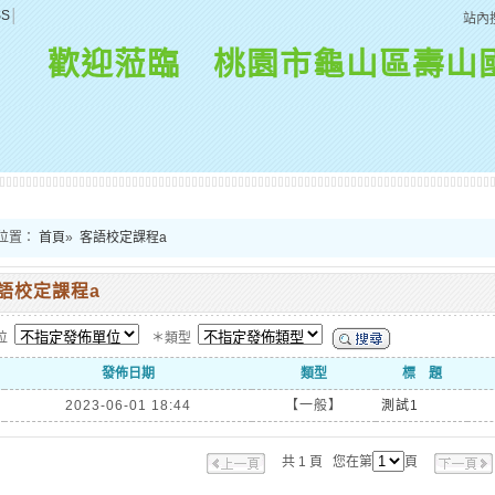
SS
│
站內
歡迎蒞臨 桃園市龜山區壽山
位置：
首頁
»
客語校定課程a
語校定課程a
位
＊類型
發佈日期
類型
標 題
2023-06-01 18:44
【一般】
測試1
共 1 頁 您在第
頁