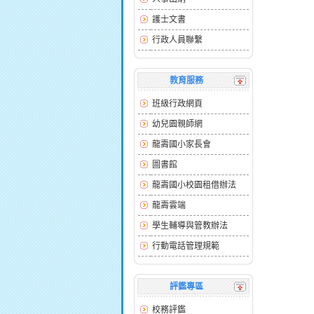
護士文書
行政人員聯繫
教育服務
班級行政網頁
幼兒園親師網
龍壽國小家長會
圖書館
龍壽國小校園租借辦法
龍壽雲端
學生輔導與管教辦法
行動電話管理規範
評鑑專區
校務評鑑