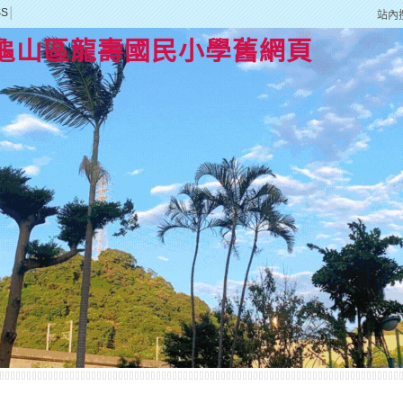
SS
│
站內
龜山區龍壽國民小學舊網頁