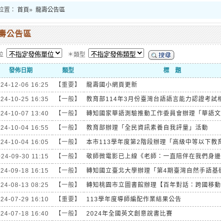
位置：
首頁
»
龍壽公告區
壽公告區
位
＊類型
發佈日期
類型
標 題
24-12-06 16:25
【重要】
龍壽國小網頁更新
24-10-25 16:35
【一般】
教育部114年3月份臺灣台語語言能力認證考試相關
24-10-07 13:40
【一般】
轉知國家華語測驗推動工作委員會辦理「華語文能
24-10-04 16:55
【一般】
教育部辦理「全民資訊素養自我評量」活動
24-10-04 16:05
【一般】
本市113學年度第2階段辦理「高級中等以下教育階
24-09-30 11:15
【一般】
敬師微電影已上線《老師：一直陪伴在我們身邊
24-09-18 16:15
【一般】
轉知國立臺北大學辦理「第4期臺灣自然手語基礎班
24-08-13 08:25
【一般】
轉知桃園市立圖書館辦理【百年對話：跨國移動者
24-07-29 16:10
【重要】
113學年度導師編配作業結果公告
24-07-18 16:40
【一般】
2024年全國英文創意說書比賽