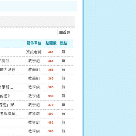
│
回首頁
│
發佈單位
點閱數
連結
資訊老師
無
461
訊...
教學組
無
365
力測驗...
教學組
無
385
教學組
無
365
段...
教學組
無
385
的您》
教學組
無
398
」課...
教學組
無
370
與臺博...
教導處
無
407
教導處
無
482
教學組
無
369