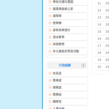
學校交通位置圖
11
20
龍壽黃爺爺之家
12
20
揚琴隊
13
20
管樂團
14
20
善牧跆拳道社
15
20
游泳教學
16
20
英語教學
17
20
多元展能的學習活動
18
20
19
20
行政組織
20
20
校長室
教導處
總務處
教務組
輔導室
人事出納