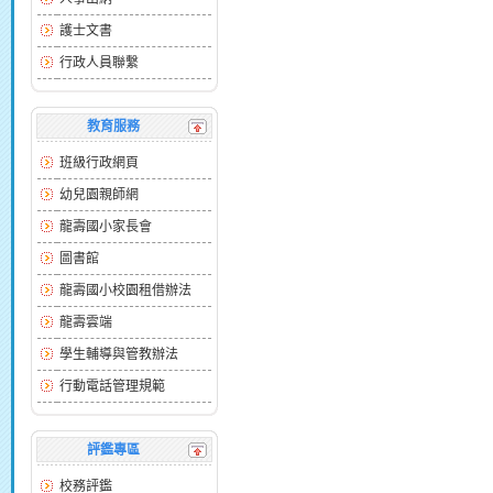
護士文書
行政人員聯繫
教育服務
班級行政網頁
幼兒園親師網
龍壽國小家長會
圖書館
龍壽國小校園租借辦法
龍壽雲端
學生輔導與管教辦法
行動電話管理規範
評鑑專區
校務評鑑