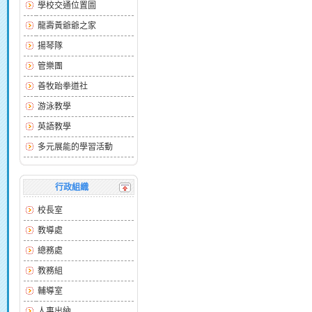
學校交通位置圖
龍壽黃爺爺之家
揚琴隊
管樂團
善牧跆拳道社
游泳教學
英語教學
多元展能的學習活動
行政組織
校長室
教導處
總務處
教務組
輔導室
人事出納