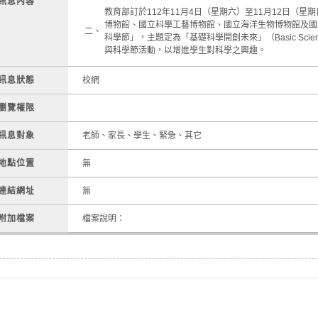
訊息內容
教育部訂於112年11月4日（星期六）至11月12日（
博物館、國立科學工藝博物館、國立海洋生物博物館及國立
二、
科學節」，主題定為「基礎科學開創未來」（Basic Science
與科學節活動，以增進學生對科學之興趣。
訊息狀態
校網
瀏覽權限
訊息對象
老師、家長、學生、緊急、其它
地點位置
無
連結網址
無
附加檔案
檔案說明：