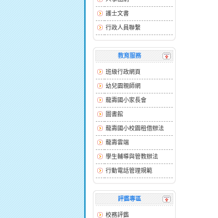
護士文書
行政人員聯繫
教育服務
班級行政網頁
幼兒園親師網
龍壽國小家長會
圖書館
龍壽國小校園租借辦法
龍壽雲端
學生輔導與管教辦法
行動電話管理規範
評鑑專區
校務評鑑