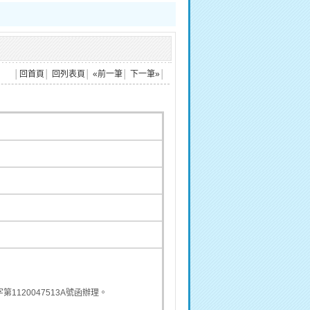
│
回首頁
│
回列表頁
│
«前一筆
│
下一筆»
│
1120047513A號函辦理。