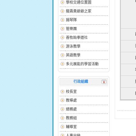
學校交通位置圖
龍壽黃爺爺之家
揚琴隊
管樂團
善牧跆拳道社
游泳教學
英語教學
多元展能的學習活動
行政組織
校長室
教導處
總務處
教務組
輔導室
人事出納