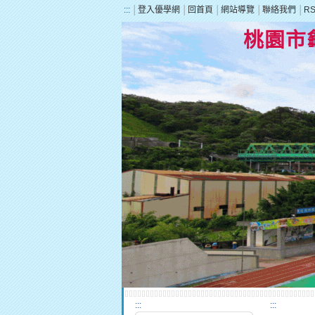
:::
│
登入優學網
│
回首頁
│
網站導覽
│
聯絡我們
│
R
桃園市
:::
:::