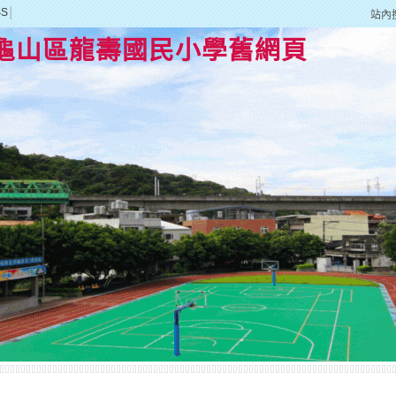
SS
│
站內
龜山區龍壽國民小學舊網頁