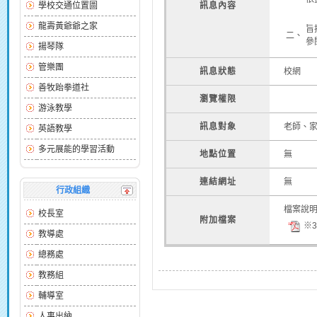
學校交通位置圖
訊息內容
龍壽黃爺爺之家
旨
二、
參閱
揚琴隊
管樂團
訊息狀態
校網
善牧跆拳道社
瀏覽權限
游泳教學
訊息對象
老師、
英語教學
多元展能的學習活動
地點位置
無
連結網址
無
行政組織
檔案說
校長室
附加檔案
※37
教導處
總務處
教務組
輔導室
人事出納