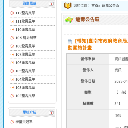
龍壽風華
您的位置：
首頁
»
龍壽公告區
112龍壽風華
龍壽公告區
111龍壽風華
110龍壽風華
10９龍壽風華
[轉知]臺南市政府教育
108龍壽風華
動實施計畫
107龍壽風華
發佈單位
資訊圖
106龍壽風華
發佈人
資訊
105龍壽風華
104龍壽風華
發佈日期
2023-04
103龍壽風華
類型
【一般
102龍壽風華
點閱數
341
學校介紹
說明：
學童交通車
一、
依