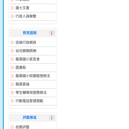
護士文書
行政人員聯繫
教育服務
班級行政網頁
幼兒園親師網
龍壽國小家長會
圖書館
龍壽國小校園租借辦法
龍壽雲端
學生輔導與管教辦法
行動電話管理規範
評鑑專區
校務評鑑